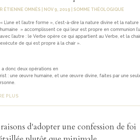
AR
ÉTIENNE OMNÈS
|
NOV 9, 2019
|
SOMME THÉOLOGIQUE
« L’une et l’autre forme », c’est-à-dire la nature divine et la nature
humaine » accomplissent ce qui leur est propre en communion l’
avec l’autre : le Verbe opère ce qui appartient au Verbe, et la chai
exécute de qui est propre à la chair ».
 y a donc deux opérations en
rist : une œuvre humaine, et une œuvre divine, faites par une seul
rsonne.
RE PLUS
 raisons d'adopter une confession de foi
étaillée plutôt que minimale