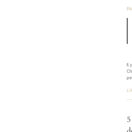
P
Il
Ch
pe
LI
5
d