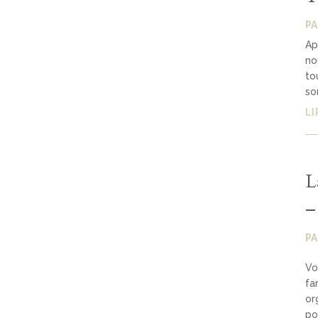
P
Ap
no
to
so
LI
L
–
P
Vo
fa
or
po