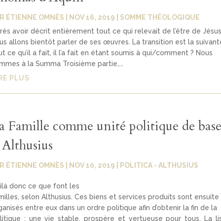
AR
ÉTIENNE OMNÈS
|
NOV 16, 2019
|
SOMME THÉOLOGIQUE
rès avoir décrit entièrement tout ce qui relevait de l’être de Jésus
us allons bientôt parler de ses œuvres. La transition est la suivante
ut ce qu’il a fait, il l’a fait en étant soumis à qui/comment ? Nous
mmes à la Summa Troisième partie,...
RE PLUS
a Famille comme unité politique de bas
 Althusius
AR
ÉTIENNE OMNÈS
|
NOV 10, 2019
|
POLITICA - ALTHUSIUS
ilà donc ce que font les
milles, selon Althusius. Ces biens et services produits sont ensuite
ganisés entre eux dans un ordre politique afin d’obtenir la fin de la
litique : une vie stable, prospère et vertueuse pour tous. La li