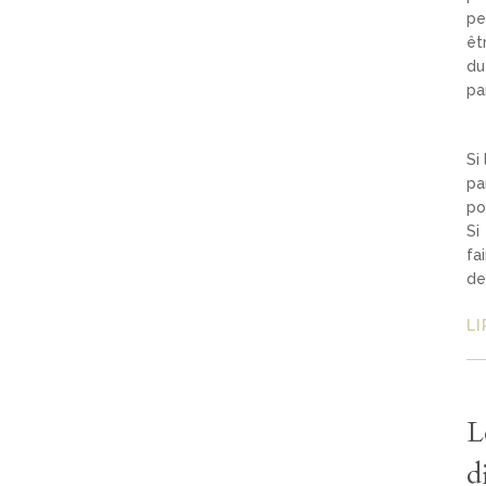
pe
êt
du
pa
Si
pa
po
Si
fa
de
LI
L
d