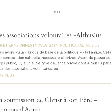
es associations volontaires -Althusius
AR
ÉTIENNE OMNÈS
|
NOV 18, 2019
|
POLITICA - ALTHUSIUS
us avons vu la « brique de base de la politique » - la Famille. C’éta
e consociation naturelle, nécessaire et privée. Avant de passer au
rps public, il y a un autre type d’alliance privée dont Althusius parle
lui des associations volontaires, ou...
RE PLUS
a soumission de Christ à son Père –
homas d'Aquin