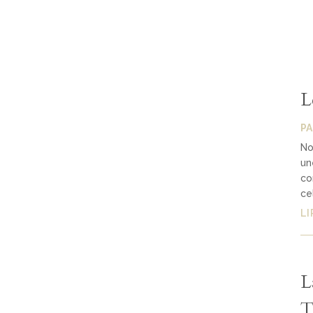
L
P
No
un
co
ce
LI
L
T