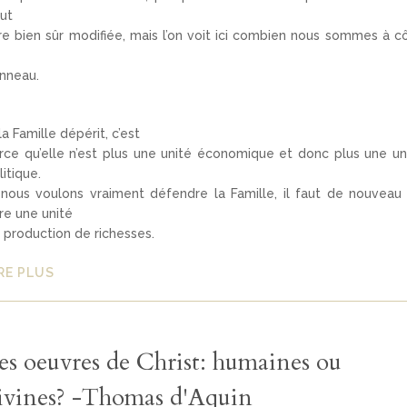
ut
re bien sûr modifiée, mais l’on voit ici combien nous sommes à c
nneau.
 la Famille dépérit, c’est
rce qu’elle n’est plus une unité économique et donc plus une un
litique.
 nous voulons vraiment défendre la Famille, il faut de nouveau
ire une unité
 production de richesses.
RE PLUS
es oeuvres de Christ: humaines ou
ivines? -Thomas d'Aquin