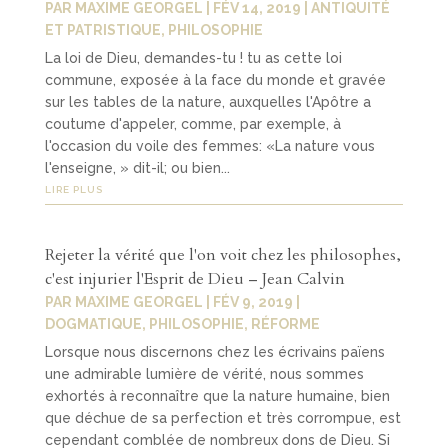
PAR
MAXIME GEORGEL
|
FÉV 14, 2019
|
ANTIQUITÉ
ET PATRISTIQUE
,
PHILOSOPHIE
La loi de Dieu, demandes-tu ! tu as cette loi
commune, exposée à la face du monde et gravée
sur les tables de la nature, auxquelles l'Apôtre a
coutume d'appeler, comme, par exemple, à
l'occasion du voile des femmes: «La nature vous
l'enseigne, » dit-il; ou bien...
LIRE PLUS
Rejeter la vérité que l'on voit chez les philosophes,
c'est injurier l'Esprit de Dieu – Jean Calvin
PAR
MAXIME GEORGEL
|
FÉV 9, 2019
|
DOGMATIQUE
,
PHILOSOPHIE
,
RÉFORME
Lorsque nous discernons chez les écrivains païens
une admirable lumière de vérité, nous sommes
exhortés à reconnaître que la nature humaine, bien
que déchue de sa perfection et très corrompue, est
cependant comblée de nombreux dons de Dieu. Si