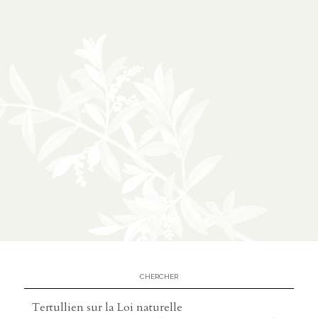
ontact
ntacter
utenir
Tertullien sur la Loi naturelle