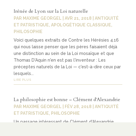
Irénée de Lyon sur la Loi naturelle
PAR
MAXIME GEORGEL
|
AVR 21, 2018
|
ANTIQUITÉ
ET PATRISTIQUE
,
APOLOGÉTIQUE CLASSIQUE
,
PHILOSOPHIE
Voici quelques extraits de Contre les Hérésies 4.16
qui nous laisse penser que les pères faisaient déjà
une distinction au sein de la Loi mosaïque et que
Thomas D'Aquin n'en est pas l'inventeur : Les
préceptes naturels de la Loi — c'est-à-dire ceux par
lesquels...
LIRE PLUS
La philosophie est bonne – Clément d'Alexandrie
PAR
MAXIME GEORGEL
|
FÉV 28, 2018
|
ANTIQUITÉ
ET PATRISTIQUE
,
PHILOSOPHIE
Un passage intéressant de Clément d'Alexandrie,
dans la Préface de ses Stromates, qui nous dévoile
comment il considérait la philosophie des grecs :