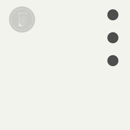
•
•
•