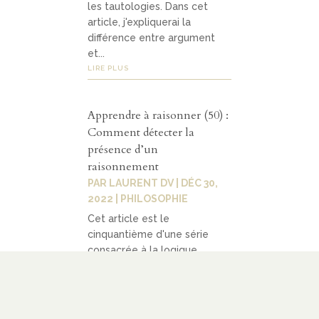
les tautologies. Dans cet
article, j'expliquerai la
différence entre argument
et...
LIRE PLUS
Apprendre à raisonner (50) :
Comment détecter la
présence d’un
raisonnement
PAR
LAURENT DV
|
DÉC 30,
2022
|
PHILOSOPHIE
Cet article est le
cinquantième d'une série
consacrée à la logique
classique (ou aristotélicienne,
c'est-à-dire développée par
Aristote). Dans le quarante-
neuvième, j'ai présenté les