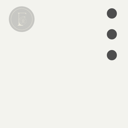
•
•
•