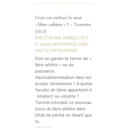
Doit-on utiliser le mot
« libre-arbitre » ? – Turretin
(10.1)
PAR
ÉTIENNE OMNÈS
|
OCT
6, 2025
|
ANTHROPOLOGIE
,
HAUTE ORTHODOXIE
Doit-on garder le terme de «
libre arbitre » ou de
puissance
d’autodétermination dans les
écoles chrétiennes ? À quelle
faculté de l’âme appartient-il
: intellect ou volonté ?
Turretin introduit ce nouveau
locus du libre arbitre dans
l’état de péché en disant que
la...
LIRE PLUS