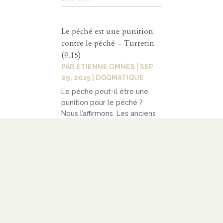
Le péché est une punition
contre le péché – Turretin
(9.15)
PAR
ÉTIENNE OMNÈS
|
SEP
29, 2025
|
DOGMATIQUE
Le péché peut-il être une
punition pour le péché ?
Nous l’affirmons. Les anciens
pélagiens le niaient pour
préserver leur système
doctrinal. À l’époque de
Turretin, des remontrants
[arminiens] le contestaient
aussi, ainsi qu’Isaac d’Huisseau
et ses partisans parmi les...
LIRE PLUS