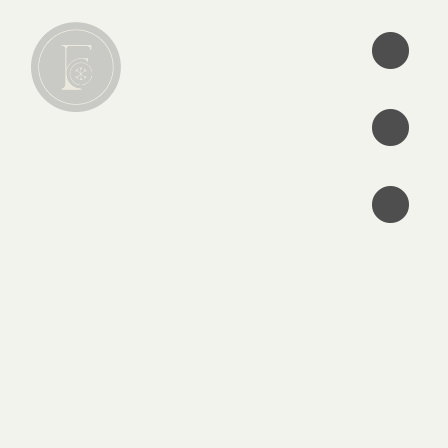
•
•
•