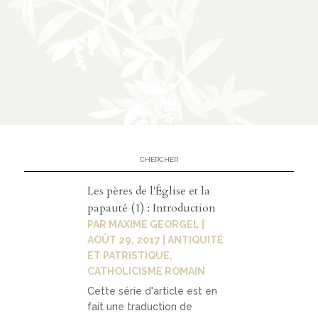
À
02
propos
présent
ation
partena
riats
Les pères de l'Église et la
papauté (1) : Introduction
PAR
MAXIME GEORGEL
|
AOÛT 29, 2017
|
ANTIQUITÉ
03
ET PATRISTIQUE
,
Médias
CATHOLICISME ROMAIN
Cette série d'article est en
fait une traduction de