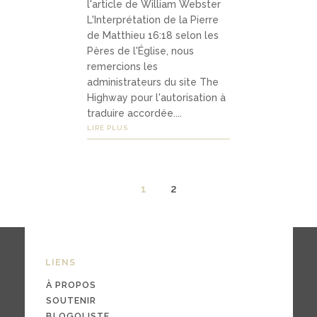
l'article de William Webster
podcas
L'Interprétation de la Pierre
ts
de Matthieu 16:18 selon les
Pères de l'Église, nous
vidéos
remercions les
administrateurs du site The
Highway pour l'autorisation à
traduire accordée....
LIRE PLUS
04
Contac
t
1
2
contac
ter
LIENS
souten
À PROPOS
SOUTENIR
ir
BLOGOLISTE