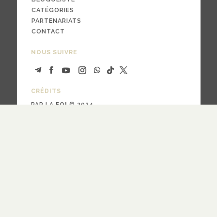
CATÉGORIES
PARTENARIATS
CONTACT
NOUS SUIVRE
CRÉDITS
PAR LA
FOI
© 2024
design
Pauline Bargy
RECEVOIR NOTRE NEWSLETTER
quotidienne
hebdomadaire
Fréquence
S'ABONNER