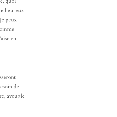
de, quoi
tre heureux
 Je peux
, comme
’aise en
isseront
besoin de
vre, aveugle