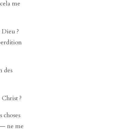
i cela me
e Dieu ?
perdition
n des
 Christ ?
s choses
s — ne me