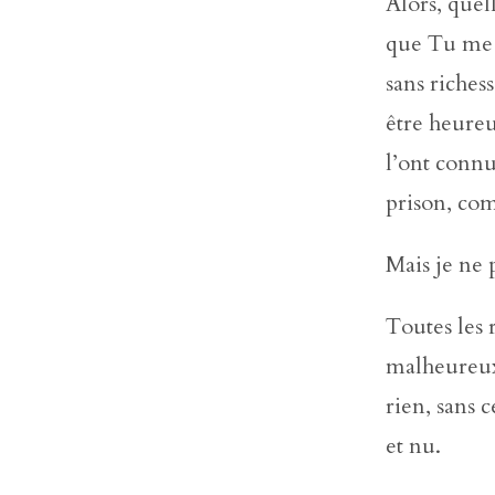
Alors, quel
que Tu me r
sans riches
être heure
l’ont connu 
prison, com
Mais je ne 
Toutes les 
malheureux 
rien, sans 
et nu.