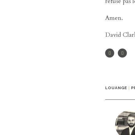
refuse pas 
Amen.
David Clar
LOUANGE
|
P