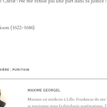
le Christ ! Ne me refuse pas une part dans Sa justice !
kson (1622-1686)
RIÈRE
|
PURITAIN
MAXIME GEORGEL
Maxime est médecin à Lille. Fondateur du site Pa
se passionne pour la théologie systématique, l'