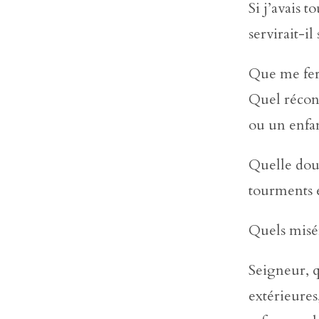
Si j’avais 
servirait-il
Que me fera
Quel réconf
ou un enfan
Quelle douc
tourments é
Quels miséra
Seigneur, q
extérieure