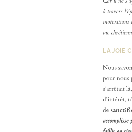
Car il ne s’
à travers l’
motivations 
vie chrétienn
LA JOIE 
Nous savon
pour nous p
s’arrêtait 
d’intérêt, 
de
sanctif
accomplisse 
faillir en rie