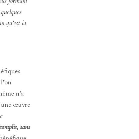
nous formant
r quelques
n qu’est la
néfiques
 l’on
e-même n’a
n, une œuvre
ce
ccomplis, sans
 bénéfique,