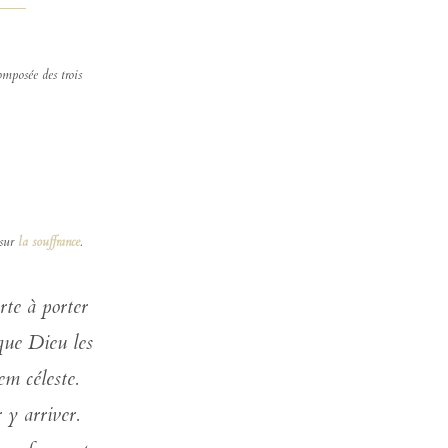
c
o
omposée des trois
n
t
a
c
t
e
r
 sur
la souffrance
.
s
o
u
rte à porter
t
e
 que Dieu les
n
i
em céleste.
r
 y arriver.