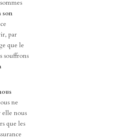
us sommes
à son
 ce
r, par
ège que le
s souffrons
a
 nous
nous ne
r elle nous
rs que les
ssurance