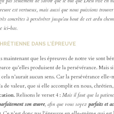
agit pas seulement de savoir que le but que Dieu vise en 
épreuve est vertueux, mais aussi que nous puissions trouve
très concrètes à persévérer jusqu’au bout de cet ardu chemi
e ici-bas.
CHRÉTIENNE DANS L’ÉPREUVE
s maintenant que les épreuves de notre vie sont bé
arce qu’elles produisent de la persévérance. Mais si
là, cela n’aurait aucun sens. Car la persévérance ell
n’a de valeur, que si elle accomplit en nous, chrétie
ication
. Relisons le verset 4 :
Mais il faut que la patien
parfaitement son œuvre
, afin que vous soyez
parfaits et a
n
. Ce n’est donc pas l’épreuve en elle-même qui est