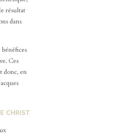
e résultat
ons dans
 bénéfices
ve. Ces
nt donc, en
Jacques
LE CHRIST
aux