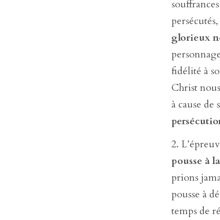
souffrances
persécutés,
glorieux 
personnage
fidélité à 
Christ nous
à cause de
persécutio
L’épreuve
pousse à la
prions jama
pousse à d
temps de ré