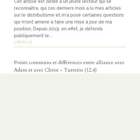
Cet article est dédié à un jeune lecteur qui se
reconnaîtra, qui ces derniers mois a lu mes articles
sur le distributisme et m'a posé certaines questions
qui m'ont amené à faire une mise à jour de ma
position. Depuis 2019, en effet, je défends
publiquement le...
LIRE PLUS
Points communs et différences entre alliance avec
Adam et avec Christ – Turretin (12.4)
PAR
ÉTIENNE OMNÈS
|
JUIL 6, 2026
|
DOGMATIQUE
Comment l'alliance des œuvres et l'alliance de
grâce s'accordent et diffèrent l'une de l'autre ?
Même si les lecteurs fidèles commencent à en avoir
l'habitude, je précise que l'alliance des œuvres est
l'alliance en Adam, qui prescrit l'obéissance comme
condition du...
LIRE PLUS