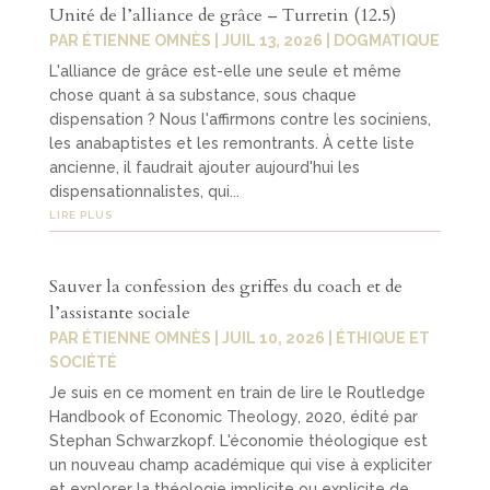
Unité de l’alliance de grâce – Turretin (12.5)
PAR
ÉTIENNE OMNÈS
|
JUIL 13, 2026
|
DOGMATIQUE
L'alliance de grâce est-elle une seule et même
chose quant à sa substance, sous chaque
dispensation ? Nous l'affirmons contre les sociniens,
les anabaptistes et les remontrants. À cette liste
ancienne, il faudrait ajouter aujourd'hui les
dispensationnalistes, qui...
LIRE PLUS
Sauver la confession des griffes du coach et de
l’assistante sociale
PAR
ÉTIENNE OMNÈS
|
JUIL 10, 2026
|
ÉTHIQUE ET
SOCIÉTÉ
Je suis en ce moment en train de lire le Routledge
Handbook of Economic Theology, 2020, édité par
Stephan Schwarzkopf. L'économie théologique est
un nouveau champ académique qui vise à expliciter
et explorer la théologie implicite ou explicite de