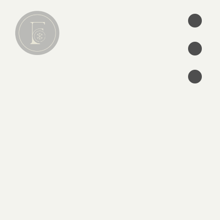
•
•
•