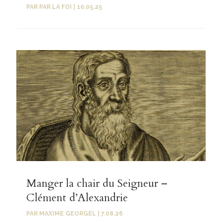
PAR
PAR LA FOI
|
10.05.25
Manger la chair du Seigneur –
Clément d’Alexandrie
PAR
MAXIME GEORGEL
|
7.08.26