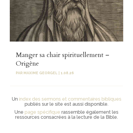
Manger sa chair spirituellement –
Origène
PAR
MAXIME GEORGEL
|
1.08.26
Un
index des sermons et commentaires bibliques
publiés sur le site est aussi disponible.
Une
page spécifique
rassemble également les
ressources consacrées à la lecture de la Bible.