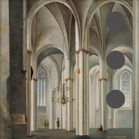
•
•
•