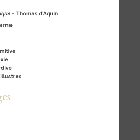
ique
– Thomas d’Aquin
erne
mitive
xie
rdive
illustres
es