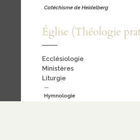
Catéchisme de Heidelberg
Église (Théologie pra
Ecclésiologie
Ministères
Liturgie
—
Hymnologie
Sacrements
— Baptême
—
Sainte-Cène
Voile chrétien
Autres actes pastoraux