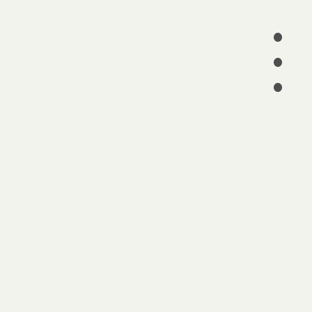
•
•
•