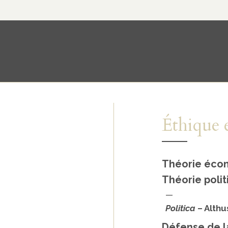
Éthique e
Théorie éco
Théorie poli
—
Politica
– Althu
Défense de l