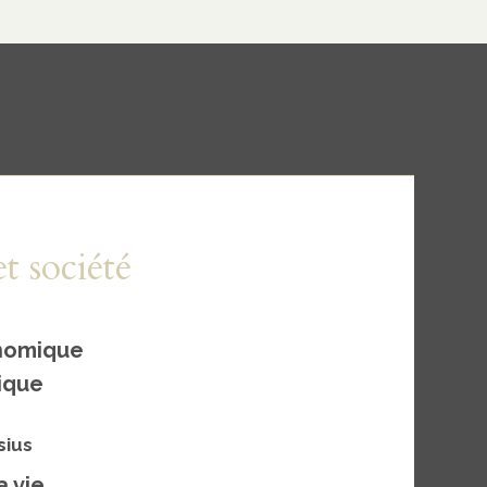
t société
nomique
tique
sius
a vie