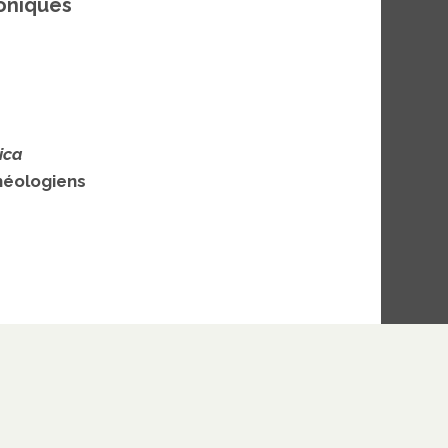
roniques
ica
héologiens