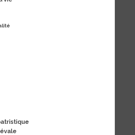
lité
patristique
iévale