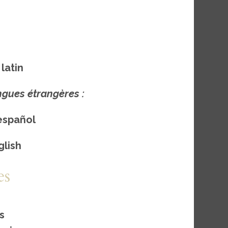
latin
ngues étrangères :
 español
glish
es
s