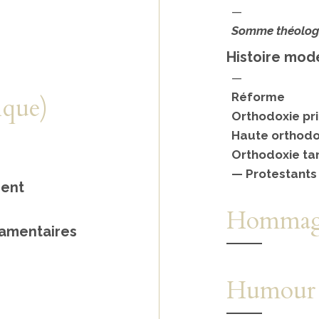
—
Somme théolog
Histoire mod
—
Réforme
ique)
Orthodoxie pri
Haute orthodo
Orthodoxie ta
— Protestants 
ment
Hommag
tamentaires
Humour