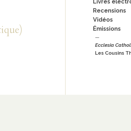
Livres élect
Recensions
Vidéos
tique)
Émissions
—
Ecclesia Cathol
Les Cousins T