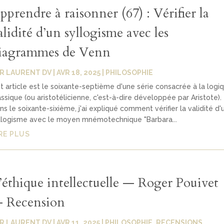
pprendre à raisonner (67) : Vérifier la
alidité d’un syllogisme avec les
iagrammes de Venn
AR
LAURENT DV
|
AVR 18, 2025
|
PHILOSOPHIE
t article est le soixante-septième d'une série consacrée à la logi
assique (ou aristotélicienne, c'est-à-dire développée par Aristote).
ns le soixante-sixième, j'ai expliqué comment vérifier la validité d'
llogisme avec le moyen mnémotechnique "Barbara...
RE PLUS
’éthique intellectuelle — Roger Pouivet
 Recension
AR
LAURENT DV
|
AVR 11, 2025
|
PHILOSOPHIE
,
RECENSIONS