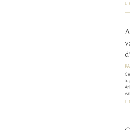
LI
A
v
d
P
Ce
lo
Ar
va
LI