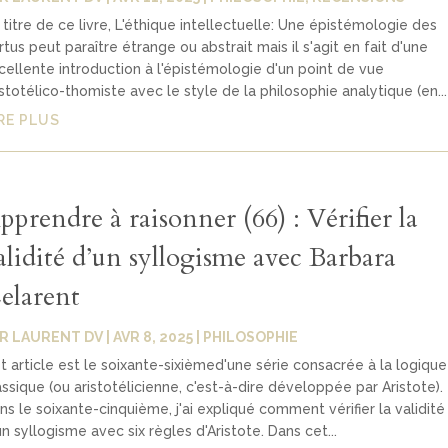
 titre de ce livre, L'éthique intellectuelle: Une épistémologie des
rtus peut paraître étrange ou abstrait mais il s'agit en fait d'une
cellente introduction à l'épistémologie d'un point de vue
istotélico-thomiste avec le style de la philosophie analytique (en...
RE PLUS
pprendre à raisonner (66) : Vérifier la
alidité d’un syllogisme avec Barbara
elarent
AR
LAURENT DV
|
AVR 8, 2025
|
PHILOSOPHIE
t article est le soixante-sixièmed'une série consacrée à la logique
assique (ou aristotélicienne, c'est-à-dire développée par Aristote).
ns le soixante-cinquième, j'ai expliqué comment vérifier la validité
un syllogisme avec six règles d'Aristote. Dans cet...