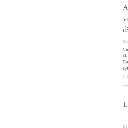
A
v
d
P
Ce
cl
Da
sy
LI
L
—
P