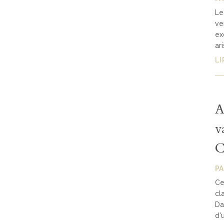
Le
ve
ex
ar
LI
A
v
C
P
Ce
cl
Da
d'