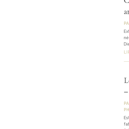
C
a
P
Ex
né
Di
LI
L
–
P
PH
Es
fa