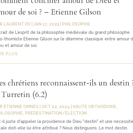
omment concilier amour de Dieu et
mour de soi ? – Etienne Gilson
AR
LAURENT DV
|
JAN 17, 2025
|
PHILOSOPHIE
trait de L’esprit de la philosophie médiévale du grand philosophe
o-thomiste Etienne Gilson sur le dilemme classique entre amour 
eu et amour de soi.
RE PLUS
es chrétiens reconnaissent-ils un destin 
 Turretin (6.2)
AR
ÉTIENNE OMNÈS
|
OCT 22, 2024
|
HAUTE ORTHODOXIE
,
ILOSOPHIE
,
PRÉDESTINATION/ÉLECTION
t-il juste d'appeler la providence de Dieu "destin" et une nécessit
tale doit-elle lui être attribué ? Nous distinguons. Le mot destin,