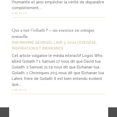
podcast
l'humanité et ainsi empêcher la vérité de disparaître
s
complètement....
LIRE PLUS
vidéos
Qui a tué Goliath ? – un exercice en critique
textuelle
04
PAR
MAXIME GEORGEL
|
AVR 3, 2020
|
EXÉGÈSE
,
INSPIRATION ET INERRANCE
Contact
Cet article vulgarise le média interactif Logos Who
killed Goliath ? 1 Samuel 17 nous dit que David tua
Goliath. 2 Samuel 21:19 nous dit que Elchanan tua
contact
Goliath. 1 Chroniques 20:5 nous dit que Elchanan tua
er
Lahmi, frère de Goliath. Il est bien entendu évident
que,...
souteni
LIRE PLUS
r