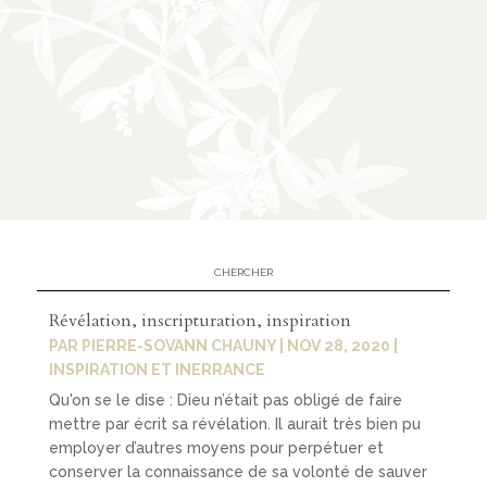
À
02
propos
présenta
tion
partenar
iats
Révélation, inscripturation, inspiration
PAR
PIERRE-SOVANN CHAUNY
|
NOV 28, 2020
|
03
INSPIRATION ET INERRANCE
Médias
Qu'on se le dise : Dieu n’était pas obligé de faire
mettre par écrit sa révélation. Il aurait très bien pu
employer d’autres moyens pour perpétuer et
conserver la connaissance de sa volonté de sauver