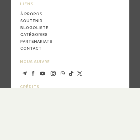
LIENS
À PROPOS
SOUTENIR
BLOGOLISTE
CATÉGORIES
PARTENARIATS
CONTACT
NOUS SUIVRE
CRÉDITS
PAR LA
FOI
© 2024
design
Pauline Bargy
RECEVOIR NOTRE NEWSLETTER
quotidienne
hebdomadaire
Fréquence