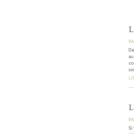
L
P
Da
au
co
so
LI
L
P
Si