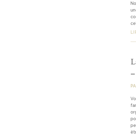
No
un
co
ce
LI
L
–
P
Vo
fa
or
po
pe
êt