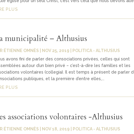
ule église pour un seul Christ, c’est vers cela que nous devons aller
RE PLUS
a municipalité – Althusius
AR
ÉTIENNE OMNÈS
|
NOV 25, 2019
|
POLITICA - ALTHUSIUS
us avons fini de parler des consociations privées, celles qui sont
ssemblées autour d’un bien privé – c’est-à-dire les familles et les
sociations volontaires (collegia). Il est temps à présent de parler 
nsociations publiques, et la première d’entre elles,...
RE PLUS
es associations volontaires -Althusius
AR
ÉTIENNE OMNÈS
|
NOV 18, 2019
|
POLITICA - ALTHUSIUS