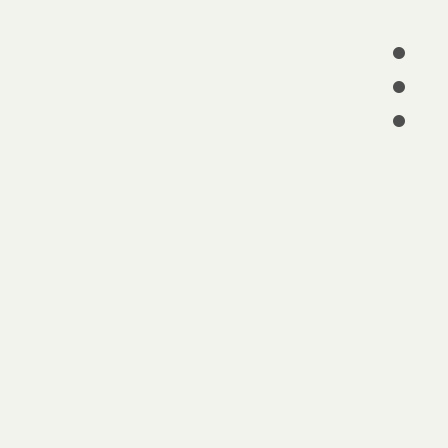
•
•
•