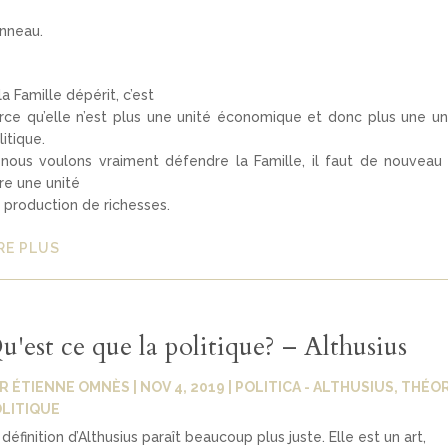
nneau.
 la Famille dépérit, c’est
rce qu’elle n’est plus une unité économique et donc plus une un
litique.
 nous voulons vraiment défendre la Famille, il faut de nouveau
ire une unité
 production de richesses.
RE PLUS
u'est ce que la politique? – Althusius
AR
ÉTIENNE OMNÈS
|
NOV 4, 2019
|
POLITICA - ALTHUSIUS
,
THÉOR
LITIQUE
 définition d’Althusius paraît beaucoup plus juste. Elle est un art,