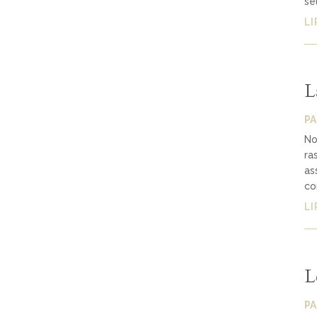
se
LI
L
P
No
ra
as
co
LI
L
P