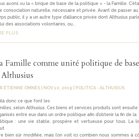
us avons vu la « brique de base de la politique » - la Famille. C’éta
e consociation naturelle, nécessaire et privée. Avant de passer au
rps public, il y a un autre type d’alliance privée dont Althusius parle
lui des associations volontaires, ou...
RE PLUS
a Famille comme unité politique de bas
 Althusius
AR
ÉTIENNE OMNÈS
|
NOV 10, 2019
|
POLITICA - ALTHUSIUS
ilà donc ce que font les
milles, selon Althusius. Ces biens et services produits sont ensuite
ganisés entre eux dans un ordre politique afin d’obtenir la fin de la
litique : une vie stable, prospère et vertueuse pour tous. La li
ut
re bien sûr modifiée, mais l’on voit ici combien nous sommes à c