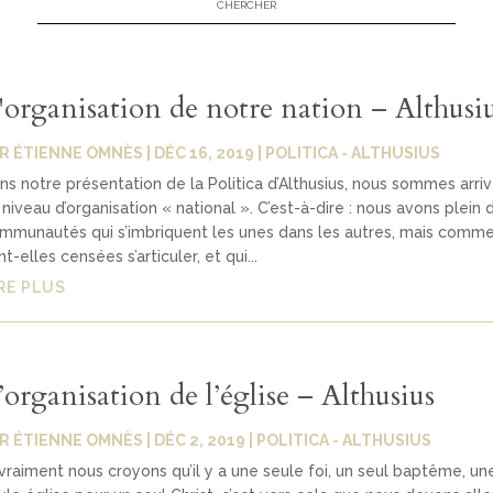
'organisation de notre nation – Althusi
AR
ÉTIENNE OMNÈS
|
DÉC 16, 2019
|
POLITICA - ALTHUSIUS
ns notre présentation de la Politica d’Althusius, nous sommes arri
 niveau d’organisation « national ». C’est-à-dire : nous avons plein 
mmunautés qui s’imbriquent les unes dans les autres, mais comm
nt-elles censées s’articuler, et qui...
RE PLUS
’organisation de l’église – Althusius
AR
ÉTIENNE OMNÈS
|
DÉC 2, 2019
|
POLITICA - ALTHUSIUS
 vraiment nous croyons qu’il y a une seule foi, un seul baptême, un