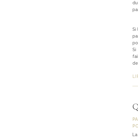
du
pa
Si
pa
po
Si
fa
de
LI
Q
P
PO
La