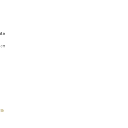
ité
 en
IE