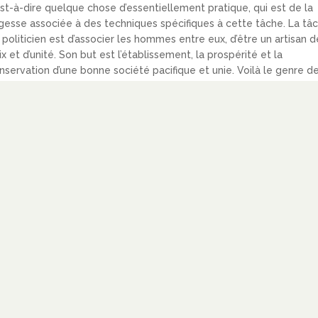
est-à-dire quelque chose d’essentiellement pratique, qui est de la
gesse associée à des techniques spécifiques à cette tâche. La tâ
 politicien est d’associer les hommes entre eux, d’être un artisan d
ix et d’unité. Son but est l’établissement, la prospérité et la
nservation d’une bonne société pacifique et unie. Voilà le genre d
litique pour laquelle tous les chrétiens de tous les partis peuvent
vailler.
RE PLUS
 Raisons de découvrir la philosophie
olitique d’Althusius
AR
ÉTIENNE OMNÈS
|
OCT 28, 2019
|
POLITICA - ALTHUSIUS
,
ÉORIE POLITIQUE
 CNEF organisait récemment une masterclass où il a invité des
teurs politiques (maires, élus…) évangéliques qui partageaient leur
périence de politique chrétien. L’essentiel est raconté dans cet