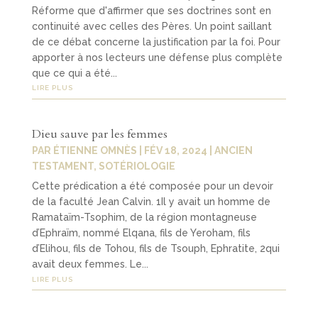
Réforme que d'affirmer que ses doctrines sont en
continuité avec celles des Pères. Un point saillant
de ce débat concerne la justification par la foi. Pour
apporter à nos lecteurs une défense plus complète
que ce qui a été...
LIRE PLUS
Dieu sauve par les femmes
PAR
ÉTIENNE OMNÈS
|
FÉV 18, 2024
|
ANCIEN
TESTAMENT
,
SOTÉRIOLOGIE
Cette prédication a été composée pour un devoir
de la faculté Jean Calvin. 1Il y avait un homme de
Ramataïm-Tsophim, de la région montagneuse
d’Ephraïm, nommé Elqana, fils de Yeroham, fils
d’Elihou, fils de Tohou, fils de Tsouph, Ephratite, 2qui
avait deux femmes. Le...
LIRE PLUS