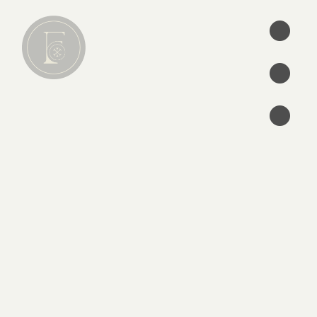
•
•
•