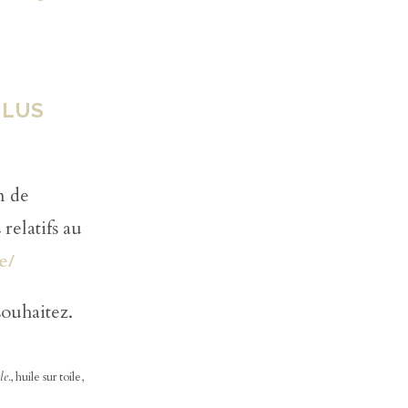
PLUS
n de
 relatifs au
e/
souhaitez.
le.
, huile sur toile,