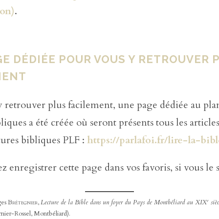
ion)
.
GE DÉDIÉE POUR VOUS Y RETROUVER 
MENT
 retrouver plus facilement, une page dédiée au pla
liques a été créée où seront présents tous les articles
tures bibliques PLF :
https://parlafoi.fr/lire-la-bibl
 enregistrer cette page dans vos favoris, si vous le 
e
ges
Brétegnier
,
Lecture de la Bible dans un foyer du Pays de Montbéliard au XIX
sièc
ier-Rossel, Montbéliard).