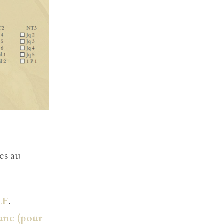
es au
LF
.
lanc (pour