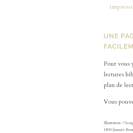
impress
UNE PA
FACILE
Pour vous y
lectures bib
plan de lec
Vous pouvez
Illustration : Geor
1890 (musée Beurn