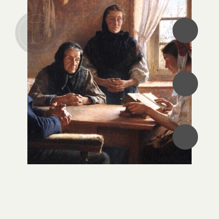
•
•
•