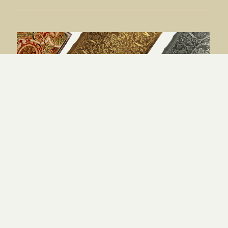
Plan de lectures bibliques 2025 :
semaines 47 à 48
PAR
PIERRE-SOVANN CHAUNY
|
15.11.25