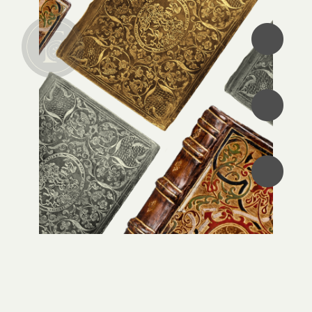
•
•
•