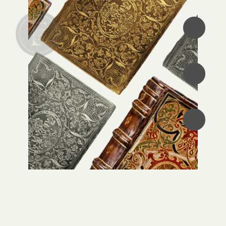
•
•
•