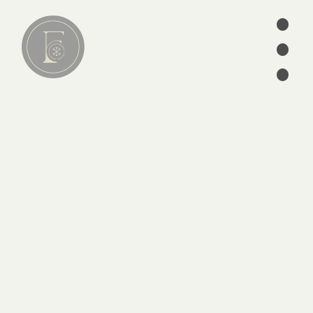
•
•
Lire
•
01
articles
séries
ebooks
écrits des Pères
édition
CATÉGORIES