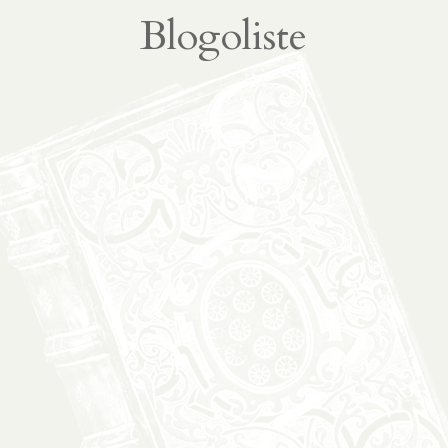
À propos
02
Blogoliste
présentation
partenariats
Médias
03
podcasts
vidéos
04