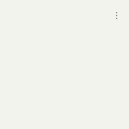
•
•
•