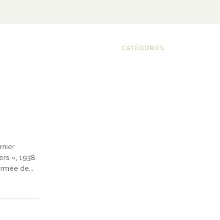
CATÉGORIES
rnier
ers », 1938,
rmée de...