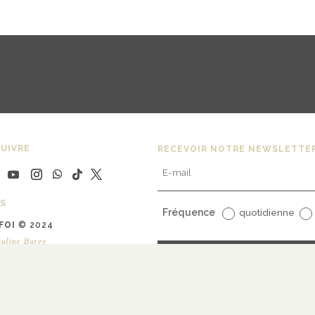
UIVRE
RECEVOIR NOTRE NEWSLETTE
S
Fréquence
quotidienne
FOI
© 2024
uline Bargy