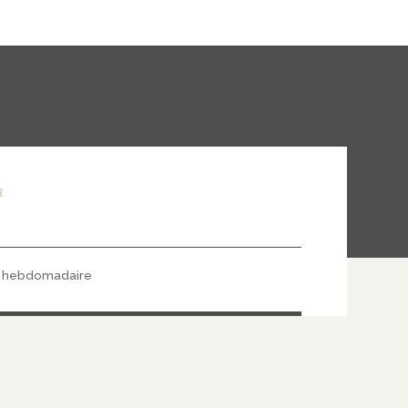
R
hebdomadaire
S'ABONNER