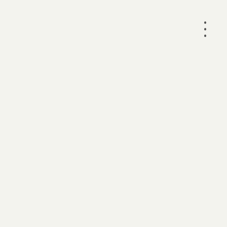
•
•
•