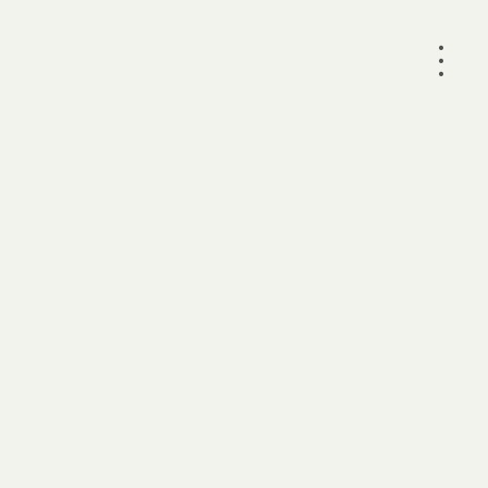
•
•
•