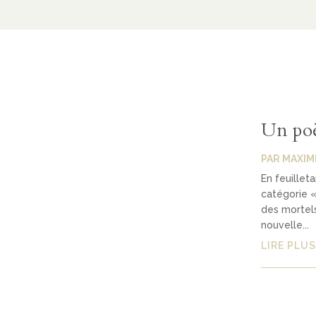
Un poè
PAR
MAXIM
En feuillet
catégorie «
des mortels
nouvelle...
LIRE PLUS