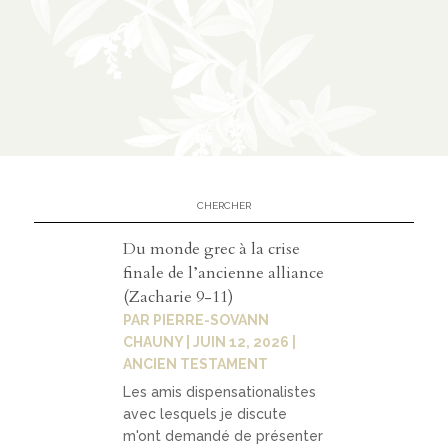
n
CATÉGORIES
À
02
propos
présen
Du monde grec à la crise
tation
finale de l’ancienne alliance
(Zacharie 9-11)
parten
PAR
PIERRE-SOVANN
ariats
CHAUNY
|
JUIN 12, 2026
|
ANCIEN TESTAMENT
Les amis dispensationalistes
avec lesquels je discute
03
m'ont demandé de présenter