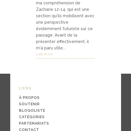
ma compréhension de
Médias
Zacharie 12-14, qui est une
section qu'ils mobilisent avec
une perspective
podca
évidemment futuriste sur ce
passage. Avant de la
sts
présenter effectivement, il
m'a paru utile...
vidéo
LIRE PLUS
s
04
LIENS
Conta
À PROPOS
ct
SOUTENIR
BLOGOLISTE
CATÉGORIES
PARTENARIATS
conta
CONTACT