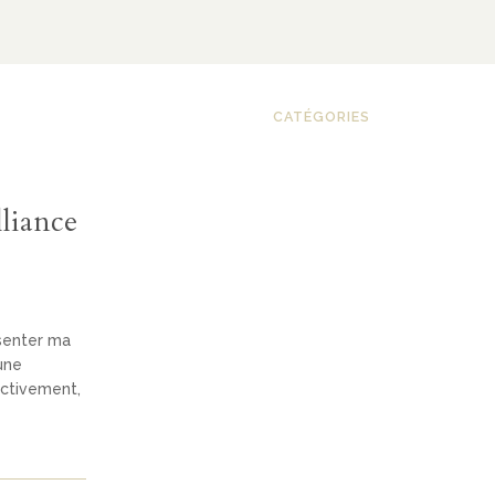
CATÉGORIES
lliance
senter ma
une
ectivement,