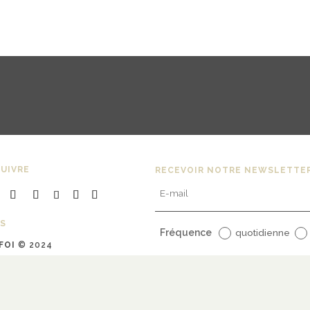
UIVRE
RECEVOIR NOTRE NEWSLETTE
S
Fréquence
quotidienne
FOI
© 2024
uline Bargy