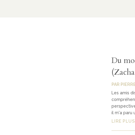
Du mond
(Zacha
PAR
PIERR
Les amis di
compréhensi
perspective
il m'a paru ut
LIRE PLUS