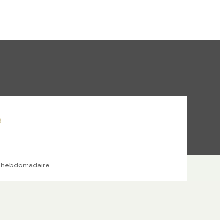
R
hebdomadaire
S'ABONNER