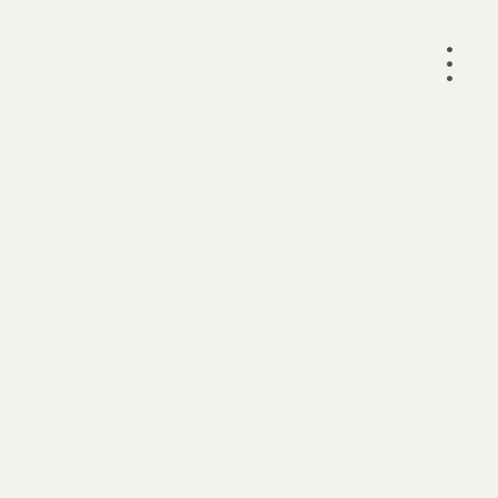
•
•
•