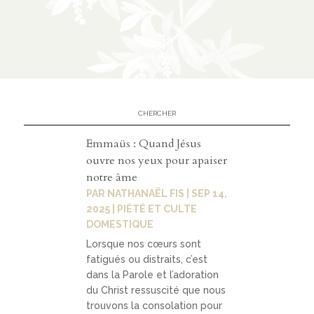
éditi
on
CATÉGORIES
À
02
Emmaüs : Quand Jésus
prop
ouvre nos yeux pour apaiser
os
notre âme
PAR
NATHANAËL FIS
|
SEP 14,
2025
|
PIÉTÉ ET CULTE
DOMESTIQUE
prés
Lorsque nos cœurs sont
enta
fatigués ou distraits, c’est
tion
dans la Parole et l’adoration
du Christ ressuscité que nous
parte
trouvons la consolation pour