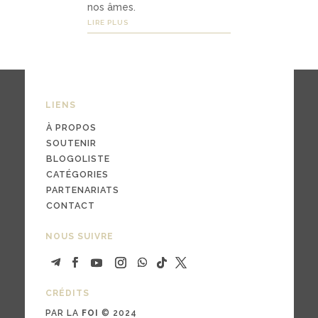
nari
nos âmes.
ats
LIRE PLUS
03
LIENS
Médi
À PROPOS
as
SOUTENIR
BLOGOLISTE
CATÉGORIES
pod
PARTENARIATS
CONTACT
cast
s
NOUS SUIVRE
vidé
os
CRÉDITS
PAR LA
FOI
© 2024