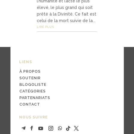
l’humanité et l’acte le plus
élevé, le plus grand qui soit
prêté à la Divinité. Ce fait est
03
celui de la mort suivie de la...
LIRE PLUS
Médi
as
LIENS
podc
asts
À PROPOS
SOUTENIR
vidé
BLOGOLISTE
CATÉGORIES
os
PARTENARIATS
CONTACT
NOUS SUIVRE
04