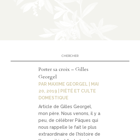
n
CATÉGORIES
À
02
propo
s
Porter sa croix – Gilles
Georgel
PAR
MAXIME GEORGEL
|
MAI
prése
20, 2019
|
PIÉTÉ ET CULTE
ntati
DOMESTIQUE
on
Article de Gilles Georgel,
mon père. Nous venons, il y a
parte
peu, de célébrer Pâques qui
naria
nous rappelle le fait le plus
ts
extraordinaire de l’histoire de