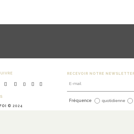
UIVRE
RECEVOIR NOTRE NEWSLETTE
S
Fréquence
quotidienne
FOI
© 2024
uline Bargy