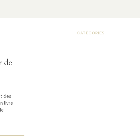
CATÉGORIES
r de
nt des
n livre
de