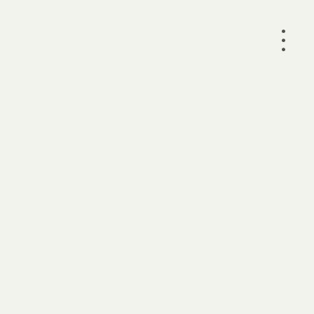
•
•
•