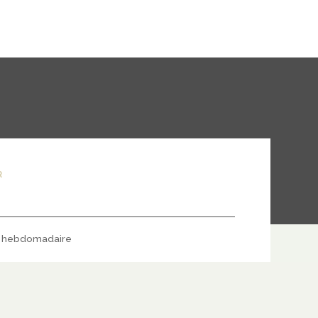
R
hebdomadaire
S'ABONNER