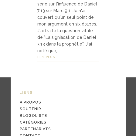
Médias
série sur l'influence de Daniel
7:13 sur Marc 9:1. Je n'ai
couvert qu'un seul point de
mon argument en six étapes.
podca
J'ai traité la question vitale
sts
de "La signification de Daniel
7:13 dans la prophétie". J'ai
vidéo
noté que,...
LIRE PLUS
s
04
LIENS
Conta
À PROPOS
ct
SOUTENIR
BLOGOLISTE
CATÉGORIES
PARTENARIATS
conta
CONTACT