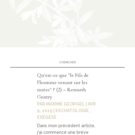
n
CATÉGORIES
À
02
propos
présen
Qu'est-ce que "le Fils de
tation
l'homme venant sur les
nuées" ? (2) – Kenneth
parten
Gentry
ariats
PAR
MAXIME GEORGEL
|
AVR
9, 2019
|
ESCHATOLOGIE
,
EXÉGÈSE
Dans mon précédent article,
03
j'ai commencé une brève