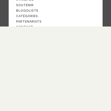
SOUTENIR
BLOGOLISTE
CATÉGORIES
PARTENARIATS
CONTACT
NOUS SUIVRE
CRÉDITS
PAR LA
FOI
© 2024
design
Pauline Bargy
RECEVOIR NOTRE NEWSLETTER
Vous êtes bien inscrit(e) !
quotidienne
hebdomadaire
Fréquence
Fréquence
S'ABONNER