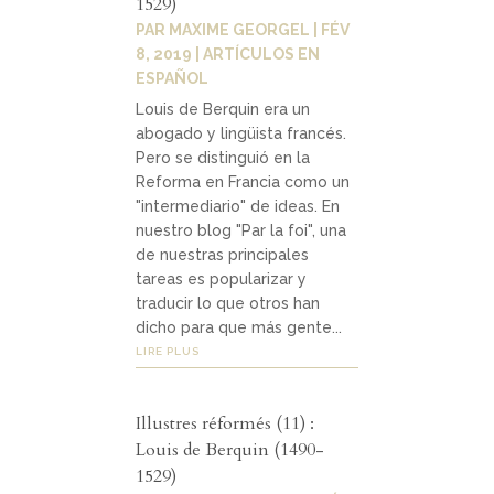
1529)
Contact
04
PAR
MAXIME GEORGEL
|
FÉV
8, 2019
|
ARTÍCULOS EN
ESPAÑOL
Louis de Berquin era un
contacter
abogado y lingüista francés.
Pero se distinguió en la
soutenir
Reforma en Francia como un
"intermediario" de ideas. En
nuestro blog "Par la foi", una
de nuestras principales
tareas es popularizar y
traducir lo que otros han
dicho para que más gente...
LIRE PLUS
Illustres réformés (11) :
Louis de Berquin (1490-
1529)