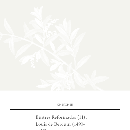
À propos
02
présentation
partenariats
Médias
03
podcasts
vidéos
Ilustres Reformados (11) :
Louis de Berquin (1490-