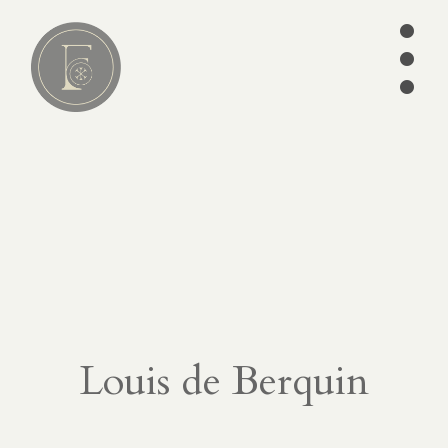
•
•
•
Lire
01
articles
séries
ebooks
écrits des
Pères
édition
Louis de Berquin
CATÉGORIES