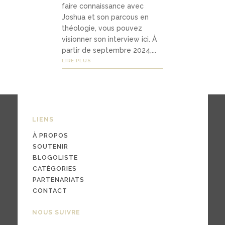
faire connaissance avec
Joshua et son parcous en
théologie, vous pouvez
03
visionner son interview ici. À
Média
partir de septembre 2024,...
LIRE PLUS
s
podc
asts
LIENS
À PROPOS
vidéo
SOUTENIR
s
BLOGOLISTE
CATÉGORIES
PARTENARIATS
CONTACT
04
NOUS SUIVRE