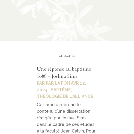
n
CATÉGORIES
À
02
propo
s
Une réponse au baptisme
1689 – Joshua Sims
prése
PAR
PAR LA FOI
|
AVR 12,
ntati
2024
|
BAPTÊME
,
THÉOLOGIE DE L'ALLIANCE
on
Cet article reprend le
parte
contenu d’une dissertation
nariat
rédigée par Joshua Sims
dans le cadre de ses études
s
à la faculté Jean Calvin. Pour