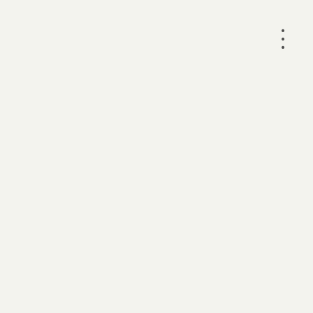
•
•
•