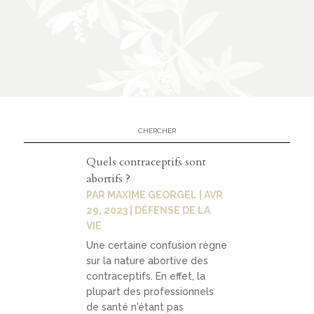
n
CATÉGORIES
À
02
propo
s
Quels contraceptifs sont
abortifs ?
prése
PAR
MAXIME GEORGEL
|
AVR
ntati
29, 2023
|
DÉFENSE DE LA
VIE
on
Une certaine confusion règne
parte
sur la nature abortive des
nariat
contraceptifs. En effet, la
plupart des professionnels
s
de santé n'étant pas