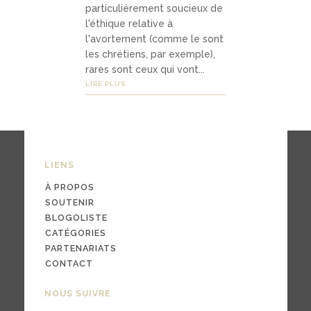
particulièrement soucieux de
l'éthique relative à
l'avortement (comme le sont
03
les chrétiens, par exemple),
Média
rares sont ceux qui vont...
LIRE PLUS
s
podc
asts
LIENS
À PROPOS
vidéo
SOUTENIR
s
BLOGOLISTE
CATÉGORIES
PARTENARIATS
CONTACT
04
NOUS SUIVRE