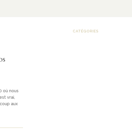
CATÉGORIES
os
90 où nous
st vrai,
ucoup aux