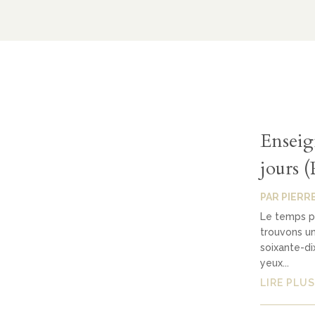
Enseig
jours 
PAR
PIERR
Le temps pa
trouvons une
soixante-di
yeux...
LIRE PLUS