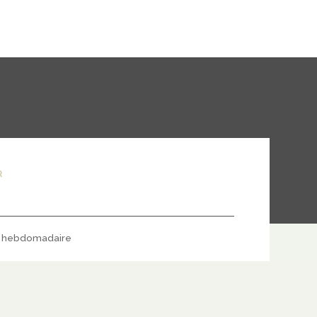
R
hebdomadaire
S'ABONNER