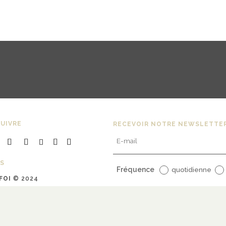
UIVRE
RECEVOIR NOTRE NEWSLETTE
S
Fréquence
quotidienne
FOI
© 2024
uline Bargy