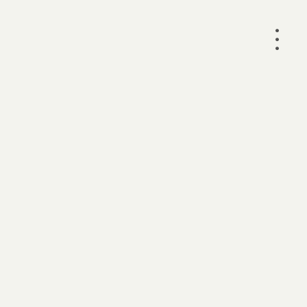
•
•
•