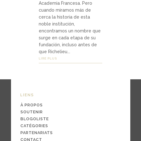
Academia Francesa. Pero
Médias
cuando miramos más de
cerca la historia de esta
noble institución,
podca
encontramos un nombre que
surge en cada etapa de su
sts
fundación, incluso antes de
que Richelieu...
vidéo
LIRE PLUS
s
04
LIENS
Conta
À PROPOS
ct
SOUTENIR
BLOGOLISTE
CATÉGORIES
PARTENARIATS
conta
CONTACT