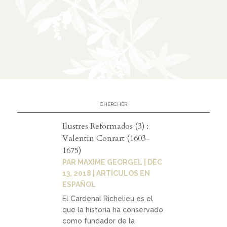
n
CATÉGORIES
À
02
propos
présen
Ilustres Reformados (3) :
tation
Valentin Conrart (1603-
1675)
parten
PAR
MAXIME GEORGEL
|
DÉC
ariats
13, 2018
|
ARTÍCULOS EN
ESPAÑOL
El Cardenal Richelieu es el
que la historia ha conservado
03
como fundador de la