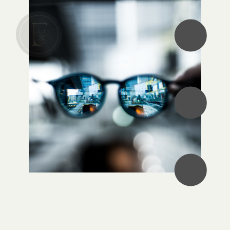
•
•
•