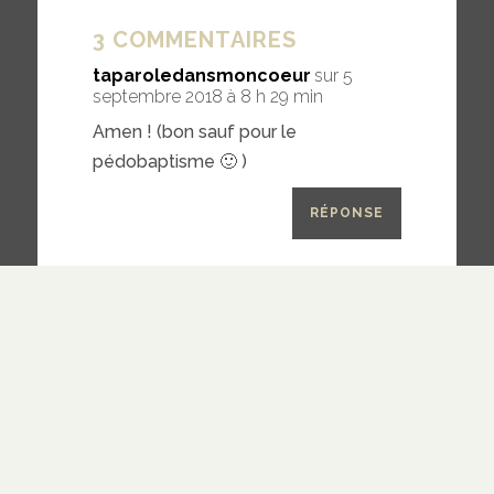
3 COMMENTAIRES
taparoledansmoncoeur
sur 5
septembre 2018 à 8 h 29 min
Amen ! (bon sauf pour le
pédobaptisme 🙂 )
RÉPONSE
Maxime Georgel
sur 5
septembre 2018 à 8 h 30 min
Ahah, c’est le danger du
« préssupositionnalisme » (à
moins que j’aie mal compris
cette approche).
RÉPONSE