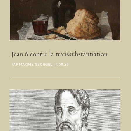
Jean 6 contre la transsubstantiation
PAR
MAXIME GEORGEL
|
5.08.26