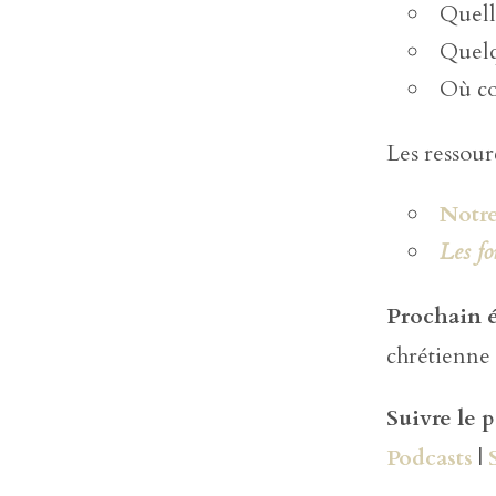
Quelle
Quelq
Où co
Les ressour
Notre
Les fo
Prochain 
chrétienne
Suivre le 
Podcasts
|