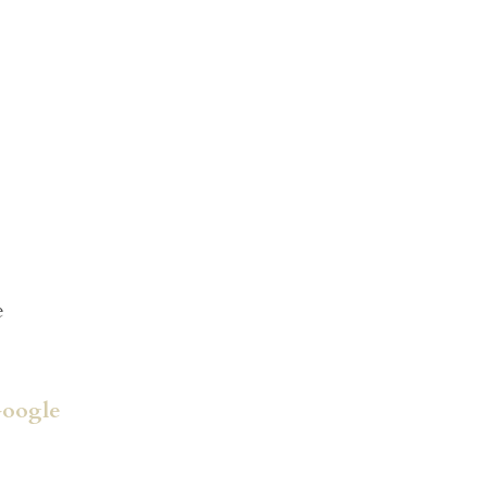
e
oogle