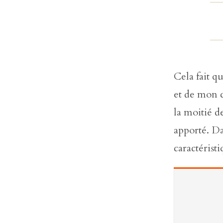
Cela fait q
et de mon c
la moitié d
apporté. Da
caractérist