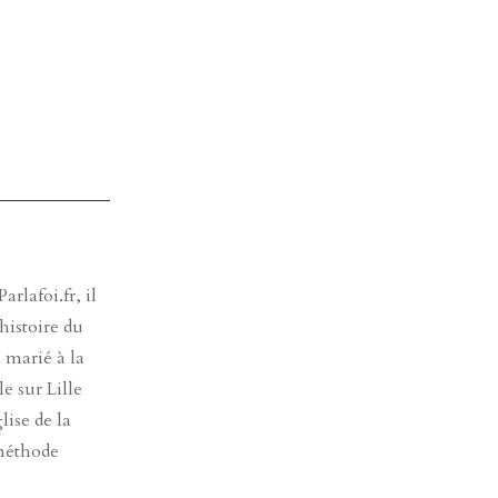
rlafoi.fr, il
histoire du
e marié à la
e sur Lille
lise de la
 méthode