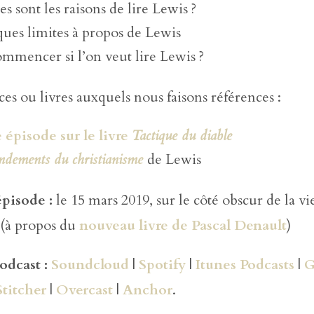
s sont les raisons de lire Lewis ?
ues limites à propos de Lewis
mmencer si l’on veut lire Lewis ?
ces ou livres auxquels nous faisons références :
 épisode sur le livre
Tactique du diable
ndements du christianisme
de Lewis
épisode :
le 15 mars 2019, sur le côté obscur de la vi
 (à propos du
nouveau livre de Pascal Denault
)
podcast :
Soundcloud
|
Spotify
|
Itunes Podcasts
|
G
Stitcher
|
Overcast
|
Anchor
.