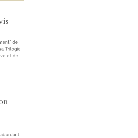
wis
hment" de
a Trilogie
ive et de
ion
 abordant