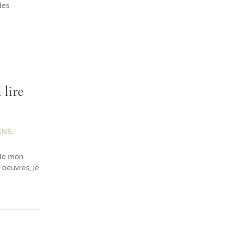
des
 lire
ENS
,
 de mon
s oeuvres, je