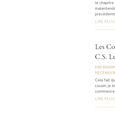
le chapitre
malentendus
précédemme
LIRE PLUS
Les Co
C.S. L
PAR
MAXIM
RECENSIO
Cela fait q
cousin, je l
commence à 
LIRE PLUS