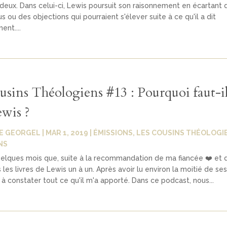
 deux. Dans celui-ci, Lewis poursuit son raisonnement en écartant 
 ou des objections qui pourraient s'élever suite à ce qu'il a dit
nt....
usins Théologiens #13 : Pourquoi faut-il
ewis ?
E GEORGEL
|
MAR 1, 2019
|
ÉMISSIONS
,
LES COUSINS THÉOLOGI
NS
uelques mois que, suite à la recommandation de ma fiancée ❤️ et
is les livres de Lewis un à un. Après avoir lu environ la moitié de se
constater tout ce qu'il m'a apporté. Dans ce podcast, nous...