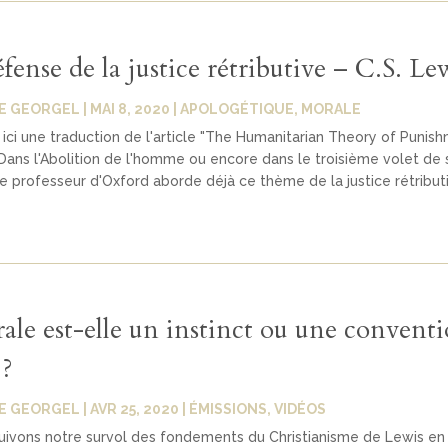
ense de la justice rétributive – C.S. Le
E GEORGEL
|
MAI 8, 2020
|
APOLOGÉTIQUE
,
MORALE
ici une traduction de l'article "The Humanitarian Theory of Punis
 Dans l'Abolition de l'homme ou encore dans le troisième volet de s
e professeur d'Oxford aborde déjà ce thème de la justice rétribut
ale est-elle un instinct ou une convent
 ?
E GEORGEL
|
AVR 25, 2020
|
ÉMISSIONS
,
VIDÉOS
uivons notre survol des fondements du Christianisme de Lewis en