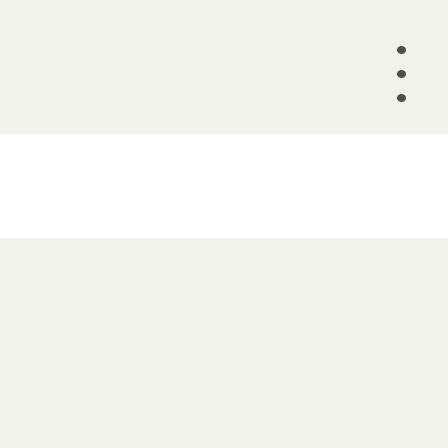
•
•
•