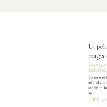
La pein
magistè
PAR
MAXIM
ECCLÉSIO
Comme je l'
intérêt par
idéalisés, 
sa...
LIRE PLUS