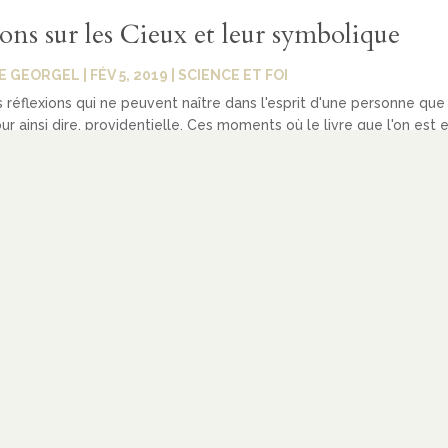
ons sur les Cieux et leur symbolique
E GEORGEL
|
FÉV 5, 2019
|
SCIENCE ET FOI
es réflexions qui ne peuvent naître dans l'esprit d'une personne que
ur ainsi dire, providentielle. Ces moments où le livre que l'on est e
avoir le même fil rouge que le dernier film que l'on a regardé et la 