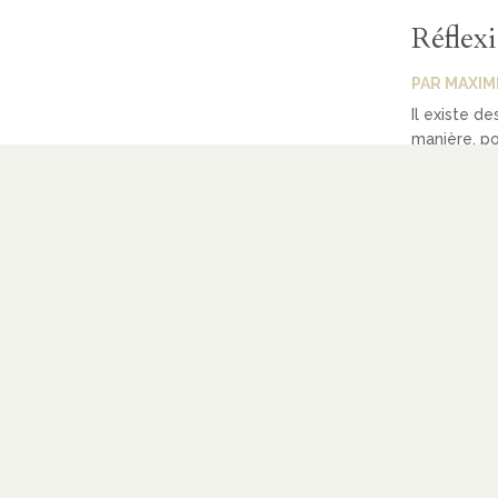
Réflexi
PAR
MAXIM
Il existe d
manière, po
lire semble 
LIRE PLUS