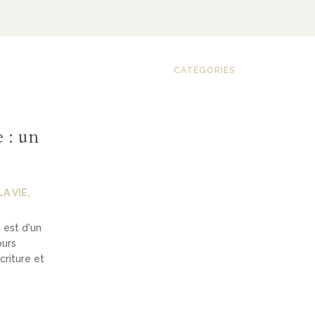
CATÉGORIES
 : un
A VIE
,
 est d'un
ours
criture et