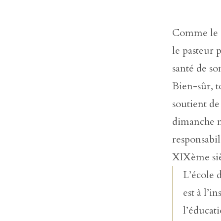
Comme le di
le pasteur 
santé de son
Bien-sûr, to
soutient de
dimanche n’
responsabil
XIXème siè
L’école d
est à l’i
l’éducati