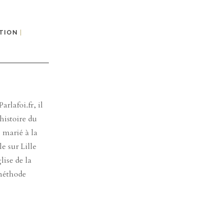
TION
|
rlafoi.fr, il
histoire du
e marié à la
e sur Lille
lise de la
 méthode