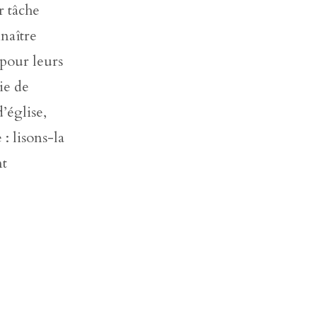
r tâche
naître
 pour leurs
ie de
’église,
: lisons-la
nt