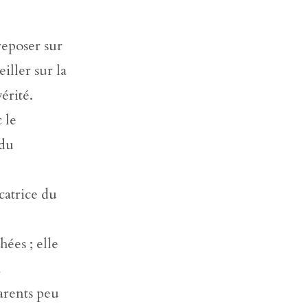
reposer sur
iller sur la
vérité.
 le
 du
catrice du
hées ; elle
à
parents peu