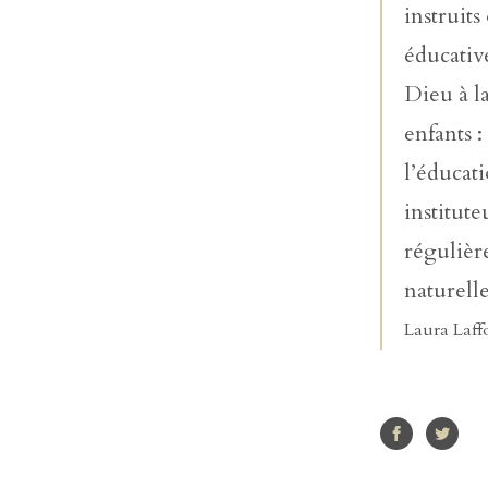
instruits
éducativ
Dieu à l
enfants :
l’éducati
institut
régulièr
naturell
Laura Laff