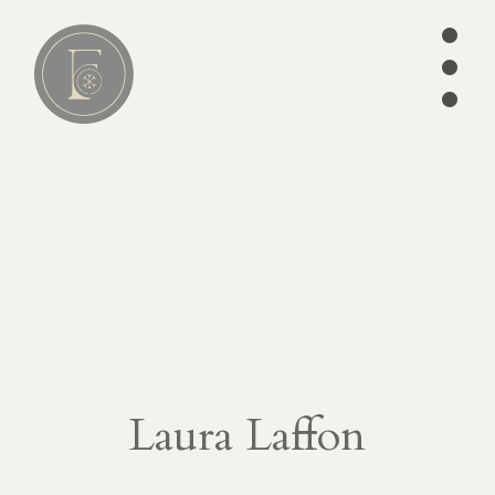
•
•
•
Lire
01
articles
séries
ebooks
écrits des
Pères
édition
Laura Laffon
CATÉGORIES