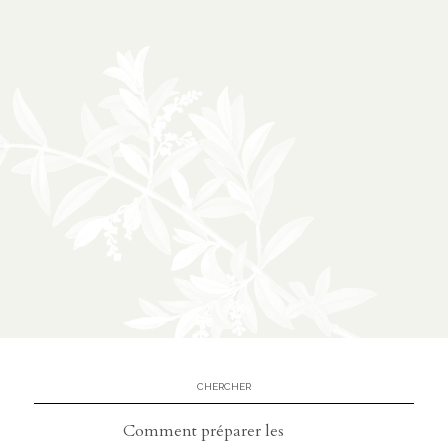
À propos
02
présentation
partenariats
Médias
03
podcasts
vidéos
Comment préparer les