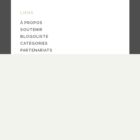
LIENS
À PROPOS
SOUTENIR
BLOGOLISTE
CATÉGORIES
PARTENARIATS
CONTACT
NOUS SUIVRE
CRÉDITS
PAR LA
FOI
© 2024
design
Pauline Bargy
RECEVOIR NOTRE NEWSLETTER