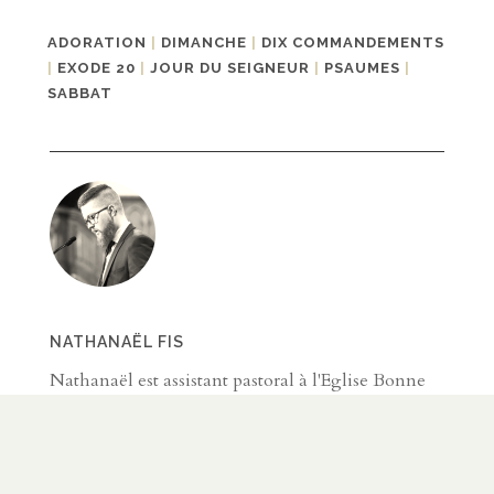
ADORATION
|
DIMANCHE
|
DIX COMMANDEMENTS
|
EXODE 20
|
JOUR DU SEIGNEUR
|
PSAUMES
|
SABBAT
NATHANAËL FIS
Nathanaël est assistant pastoral à l'Eglise Bonne
Nouvelle à Paris. Il est l'heureux époux de Nadia
et père de Louis et Hugues. Il étudie la théologie à
Thirdmill Institute.