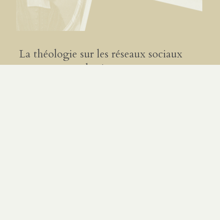
La théologie sur les réseaux sociaux
vue par un scolastique
PAR
MAXIME GEORGEL
|
9.03.26