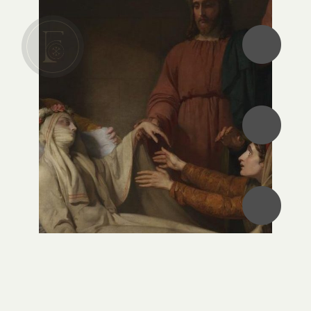
•
•
•