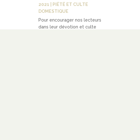
2021
|
PIÉTÉ ET CULTE
DOMESTIQUE
Pour encourager nos lecteurs
dans leur dévotion et culte
privé et leur faire découvrir
la piété réformée, nous
publierons régulièrement des
prières d’auteurs réformés.
Nous poursuivons avec une
prière de Jean-Ami Martin,
tirée de son livre Recueil de
prières, de...
LIRE PLUS
Prières réformées (35) :
prière d’un malade – Jean-
Ami Martin
PAR
LAURENT DV
|
AOÛT 1,
2021
|
PIÉTÉ ET CULTE