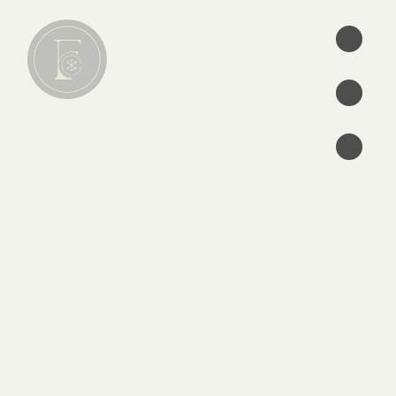
•
•
•