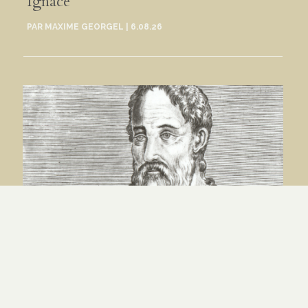
Ignace
PAR
MAXIME GEORGEL
|
6.08.26
Comprendre spirituellement le corps
– Eusèbe de Césarée