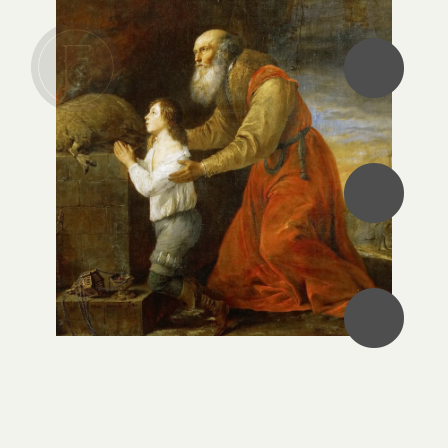
•
•
•