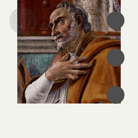
•
•
•