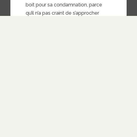
boit pour sa condamnation, parce
qu’il n’a pas craint de s’approcher
des sacrements du Christ avec
une âme souillée ». Selon vous,
St Augustin dit que celui qui ne
croit pas, ne mange pas le corps
du Christ. Pourtant, St Augustin
affirme que celui-là mange et
boit sa propre condamnation.
Depuis quand est-on condamné
pour boire du pain et du vin ?
Non, il est évident que St
Augustin (les citations sont
nombreuses) tient pour réel de
façon absolu la transformation
en corps et sang de Jésus. Ici,