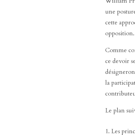
William P
une posture
cette appro
opposition.
Comme conve
ce devoir s
désignerons
la particip
contributeu
Le plan suiv
Les princ