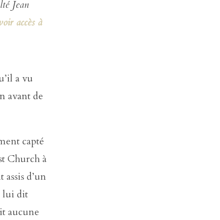
lté Jean
oir accès à
c
o
n
t
a
c
’il a vu
t
e
on avant de
r
s
o
iment capté
u
t
ist Church à
e
n
 assis d’un
i
r
lui dit
ait aucune