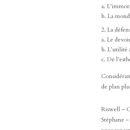
a. L’immora
b. La mond
La défen
a. Le devoi
b. L’utilit
c. De l’esth
Considérant
de plan plu
Riswell – O
Stéphane –