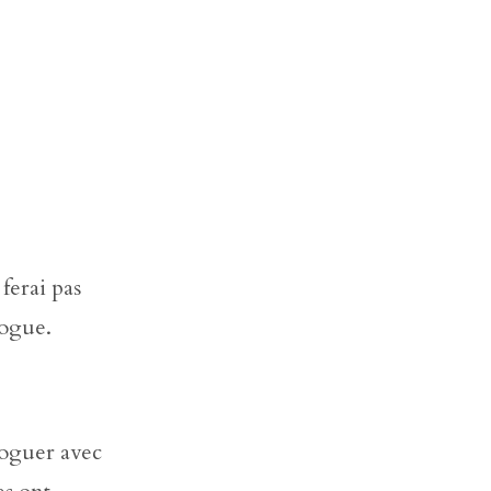
ferai pas
logue.
loguer avec