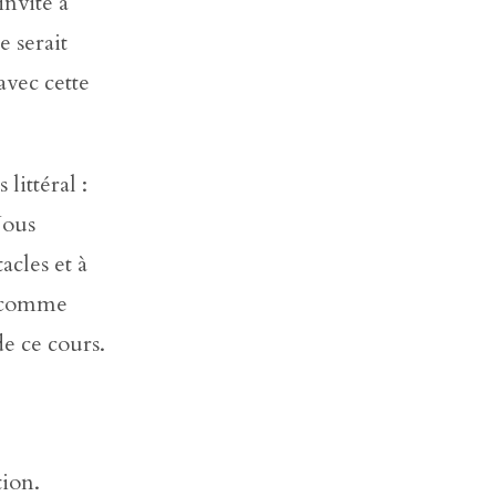
invite à
e serait
avec cette
littéral :
Nous
acles et à
u comme
e ce cours.
tion.