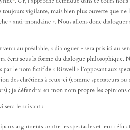
rynne
. Or, l’approche défendue dans ce cours nous 
 toujours vigilante, mais bien plus ouverte que ne l
che « anti-mondaine ». Nous allons donc dialoguer 
nu au préalable, « dialoguer » sera pris ici au sens 
era écrit sous la forme du dialogue philosophique. 
 par le nom fictif de « Riswell » l’opposant aux spect
ation des chrétiens à ceux-ci (comme spectateurs o
rs) ; je défendrai en mon nom propre les opinions d
i sera le suivant :
ipaux arguments contre les spectacles et leur réfuta