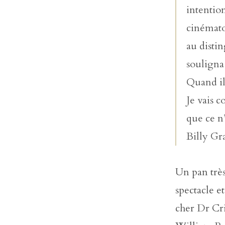
intention
cinémato
au distin
souligna
Quand il 
Je vais 
que ce n’
Billy Gr
Un pan très
spectacle e
cher Dr Cri