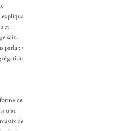
ie
l expliqua
s et
ge sain.
 parla : «
ngrégation
e forme de
usqu’au
omastix de