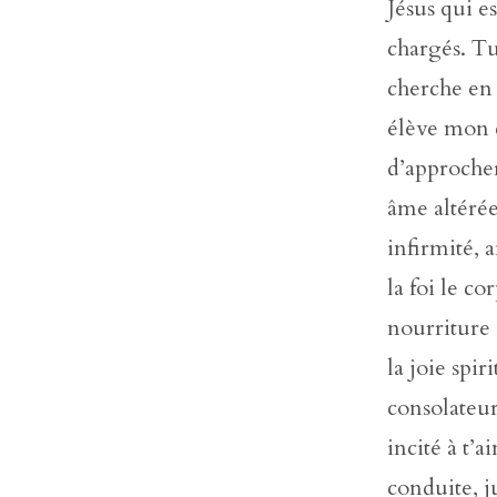
Jésus qui e
chargés. Tu
cherche en 
élève mon c
d’approcher
âme altérée
infirmité, 
la foi le c
nourriture 
la joie spir
consolateur
incité à t’
conduite, j