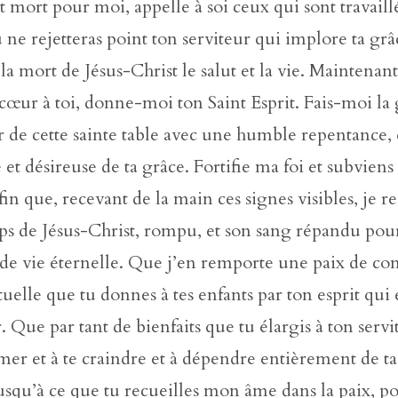
st mort pour moi, appelle à soi ceux qui sont travaill
 ne rejetteras point ton serviteur qui implore ta grâ
la mort de Jésus-Christ le salut et la vie. Maintenan
œur à toi, donne-moi ton Saint Esprit. Fais-moi la
 de cette sainte table avec une humble repentance, 
 et désireuse de ta grâce. Fortifie ma foi et subvien
afin que, recevant de la main ces signes visibles, je r
orps de Jésus-Christ, rompu, et son sang répandu po
de vie éternelle. Que j’en remporte une paix de con
ituelle que tu donnes à tes enfants par ton esprit qui e
. Que par tant de bienfaits que tu élargis à ton servit
aimer et à te craindre et à dépendre entièrement de ta
usqu’à ce que tu recueilles mon âme dans la paix, po