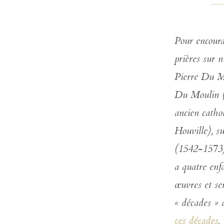
Pour encoura
prières sur n
Pierre Du Mo
Du Moulin (1
ancien catho
Houville), s
(1542-1573),
a quatre en
œuvres et se
« décades » 
ces décades
.