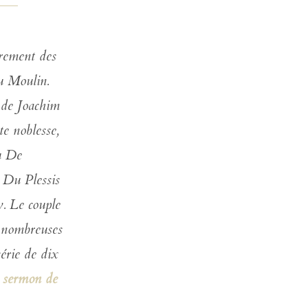
c
o
èrement des
n
t
Du Moulin.
a
 de Joachim
c
t
e noblesse,
e
r
ou De
s
t Du Plessis
o
u
y. Le couple
t
e
e nombreuses
n
i
érie de dix
r
 sermon de