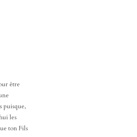
our être
 une
is puisque,
hui les
ue ton Fils