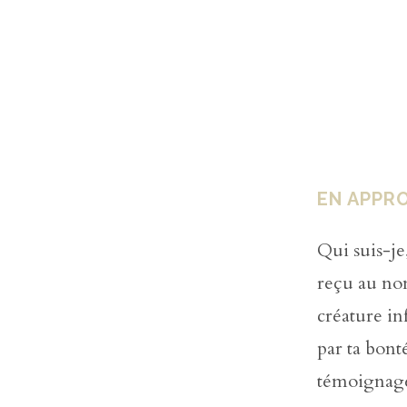
EN APPR
Qui suis-je
reçu au nom
créature inf
par ta bont
témoignages