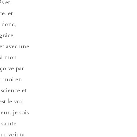
és et
ce, et
t donc,
 grâce
et avec une
s à mon
eçoive par
ur moi en
science et
st le vrai
eur, je sois
 sainte
ur voir ta