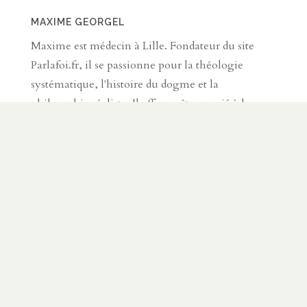
MAXIME GEORGEL
Maxime est médecin à Lille. Fondateur du site
Parlafoi.fr, il se passionne pour la théologie
systématique, l'histoire du dogme et la
philosophie réaliste. Il affirme être marié à la
meilleure épouse du monde. Ils vivent ensemble
sur Lille avec leurs quatre enfants, sont membres
de l'Église de la Trinité (trinitelille.fr) et sont
moniteurs de la méthode Billings.
SUR LE MÊME SUJET