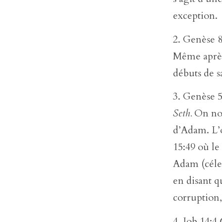
exception.
Genèse 
Même après 
débuts de sa
Genèse 
Seth.
On not
d’Adam. L’o
15:49 où le
Adam (céles
en disant q
corruption,
Job 14:4