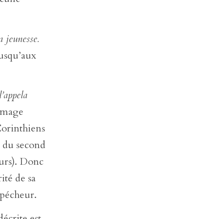
 jeunesse.
jusqu’aux
l’appela
’image
Corinthiens
é du second
eurs). Donc
ité de sa
 pécheur.
écrite est