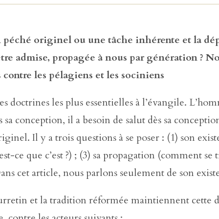
n péché originel ou une tâche inhérente et la dé
être admise, propagée à nous par génération ? N
 contre les pélagiens et les sociniens
es doctrines les plus essentielles à l’évangile. L’ho
 sa conception, il a besoin de salut dès sa conceptio
ginel. Il y a trois questions à se poser : (1) son exist
est-ce que c’est ?) ; (3) sa propagation (comment se 
Dans cet article, nous parlons seulement de son exist
rretin et la tradition réformée maintiennent cette 
, contre les acteurs suivants :