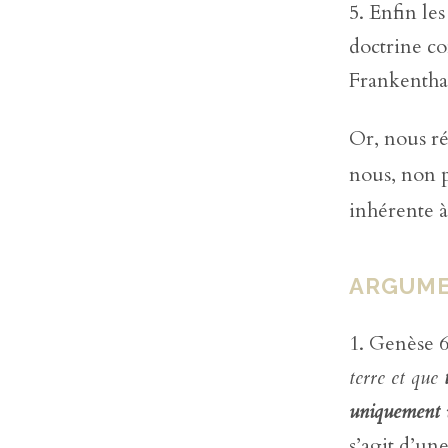
Enfin les
doctrine c
Frankentha
Or, nous r
nous, non p
inhérente à
ARGUME
Genèse 
terre et que
uniquement 
s’agit d’un