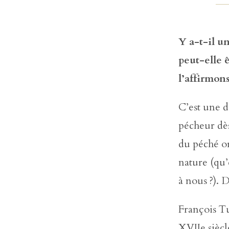
Y a-t-il u
peut-elle 
l’affirmons
C’est une d
pécheur dès
du péché ori
nature (qu’
à nous ?). 
François Tu
XVIIe siècle