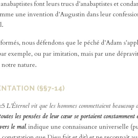
 anabaptistes font leurs trucs d’anabaptistes et cond
omme une invention d’Augustin dans leur confession
l.
éformés, nous défendons que le péché d’Adam s’app
ar exemple, ou par imitation, mais par une dépravi
 notre nature.
NTATION (§§7-14)
6:5
L’Éternel vit que les hommes commettaient beaucoup d
toutes les pensées de leur cœur se portaient constamment 
vers le mal
.
indique une connaissance universelle (pu
e constatation que Dieu fait et dit) et ne reconnaît 