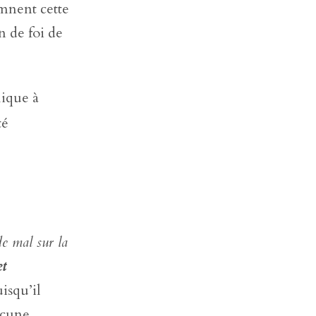
amnent cette
 de foi de
lique à
té
e mal sur la
et
isqu’il
aucune