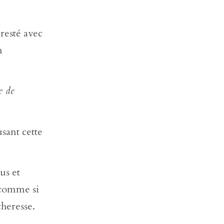
resté avec
n
e de
sant cette
us et
 comme si
heresse.