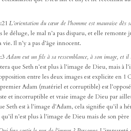
8:21
L’orientation du cœur de l’homme est mauvaise dès sa
le déluge, le mal n’a pas disparu, et elle remonte 
 vie. Il n’y a pas d’âge innocent.
5:3
Adam eut un fils à sa ressemblance, à son image, et il 
era que Seth n’est plus à l’image de Dieu, mais à l
pposition entre les deux images est explicite en 1 
 premier Adam (matériel et corruptible) est l’oppos
te et incorruptible et vraie image de Dieu par aill
ue Seth est à l’image d’Adam, cela signifie qu’il a hér
 qu’il n’est plus à l’image de Dieu mais de son père
Qui fera sortir le pur de l’impur ? Personne.
L’impureté d