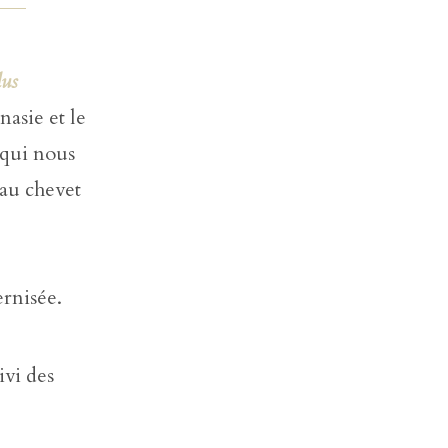
c
o
lus
n
t
nasie et le
a
n qui nous
c
t
 au chevet
e
r
s
o
u
ernisée.
t
e
n
i
ivi des
r