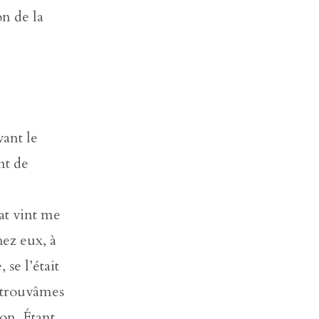
on de la
vant le
nt de
at vint me
hez eux, à
se l’était
et trouvâmes
on. Étant