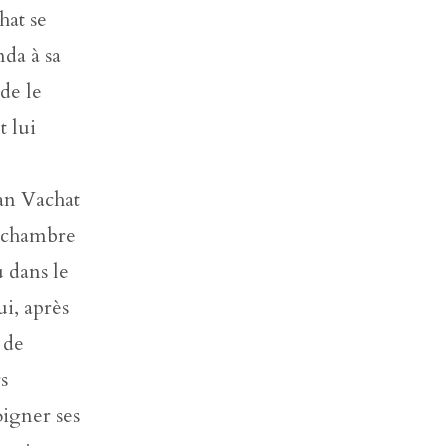
hat se
nda à sa
de le
t lui
ean Vachat
a chambre
u dans le
ui, après
 de
s
oigner ses