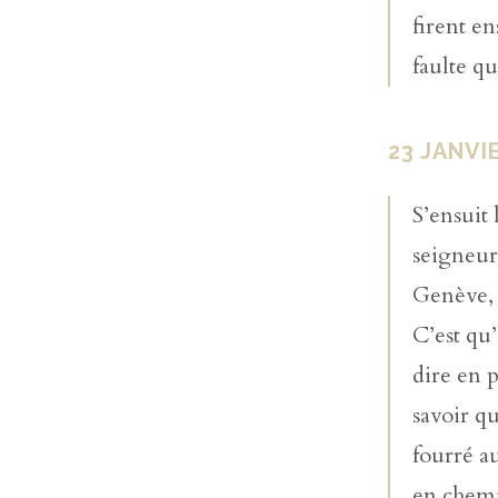
firent e
faulte qu
23 JANVI
S’ensuit 
seigneur
Genève, 
C’est qu
dire en 
savoir qu
fourré au
en chemi