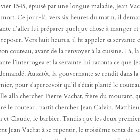
nvier 1545, épuisé par une longue maladie, Jean Vac
 mort. Ce jour-là, vers six heures du matin, il dema
nte d’aller lui préparer quelque chose à manger et 
e reposer. Vers huit heures, il fit appeler sa servante e
on couteau, avant de la renvoyer à la cuisine. Là, la
nte l’interrogea et la servante lui raconta ce que J
t demandé. Aussitôt, la gouvernante se rendit dans l
nier, pour s’apercevoir qu’il s’était planté le coutea
lle alla chercher Pierre Vachat, frère du mourant, q
iré le couteau, partit chercher Jean Calvin, Matthieu
 et Claude, le barbier. Tandis que les deux premier
nt Jean Vachat à se repentir, le troisième tenta de s