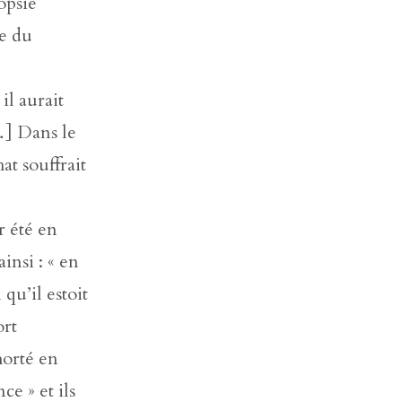
opsie
e du
il aurait
[…] Dans le
at souffrait
r été en
insi : « en
qu’il estoit
ort
horté en
ce » et ils