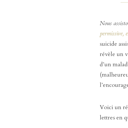
Nous assisto
permissive, e
suicide ass
révèle un v
d’un malade
(malheureus
l’encourage
Voici un ré
lettres en q