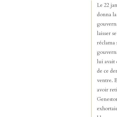
Le 22 ja
donna la
gouverna
laisser s
réclama s
gouverna
lui avai
de ce der
ventre. E
avoir ret
Geneston
exhortaie