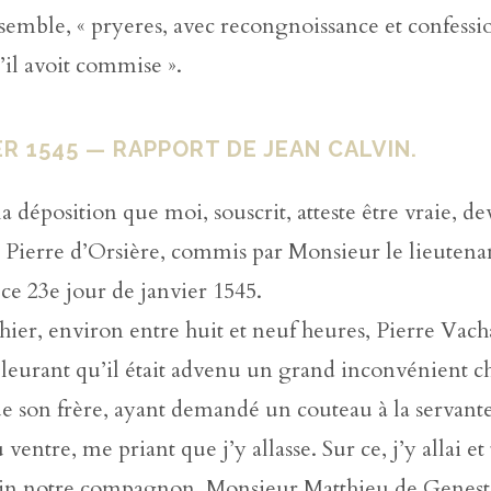
nsemble, « pryeres, avec recongnoissance et confessi
’il avoit commise ».
ER 1545 — RAPPORT DE JEAN CALVIN.
la déposition que moi, souscrit, atteste être vraie, de
 Pierre d’Orsière, commis par Monsieur le lieutena
ce 23e jour de janvier 1545.
’hier, environ entre huit et neuf heures, Pierre Vach
pleurant qu’il était advenu un grand inconvénient c
e son frère, ayant demandé un couteau à la servante, 
 ventre, me priant que j’y allasse. Sur ce, j’y allai 
n notre compagnon, Monsieur Matthieu de Genest