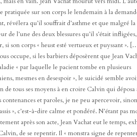
s, mais en vain. Jean Vachat mourut vers midi. L’aut
 pratiquée sur son corps le lendemain à la demand
t, révélera qu’il souffrait d’asthme et que malgré la
r de l’une des deux blessures qu’il s’était infligées, 
, si son corps « heust esté vertueux et puyssant ». 
ous occupe, si les barbiers déposèrent que Jean Vach
ladie « par laquelle le pacient tombe en plusieurs
iens, mesmes en desespoir », le suicidé semble avoi
on de tous ses moyens à en croire Calvin qui déposa a
s contenances et paroles, je ne peu apercevoir, sinon 
assis », c’est-à-dire calme et pondéré. N’étant pas m
ement après son acte, Jean Vachat eut le temps, ex
Calvin, de se repentir. Il « monstra signe de repenten